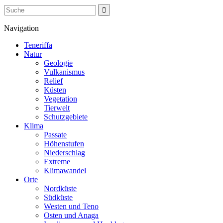
Navigation
Teneriffa
Natur
Geologie
Vulkanismus
Relief
Küsten
Vegetation
Tierwelt
Schutzgebiete
Klima
Passate
Höhenstufen
Niederschlag
Extreme
Klimawandel
Orte
Nordküste
Südküste
Westen und Teno
Osten und Anaga