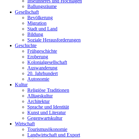
Inselinneres und Hochlagen
Ballungsräume
Gesellschaft
Bevölkerung
Migration
Stadt und Land
Bildung
Soziale Herausforderungen
Geschichte
Frühgeschichte
Eroberung
Kolonialgesellschaft
Auswanderung
20. Jahrhundert
Autonomie
Kultur
Religiöse Traditionen
Alltagskultur
Architektur
Sprache und Identität
Kunst und Literatur
Gegenwartskultur
Wirtschaft
Tourismusökonomie
Landwirtschaft und Export