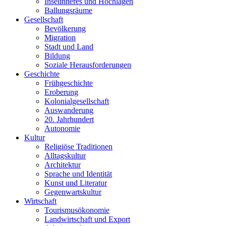
Inselinneres und Hochlagen
Ballungsräume
Gesellschaft
Bevölkerung
Migration
Stadt und Land
Bildung
Soziale Herausforderungen
Geschichte
Frühgeschichte
Eroberung
Kolonialgesellschaft
Auswanderung
20. Jahrhundert
Autonomie
Kultur
Religiöse Traditionen
Alltagskultur
Architektur
Sprache und Identität
Kunst und Literatur
Gegenwartskultur
Wirtschaft
Tourismusökonomie
Landwirtschaft und Export