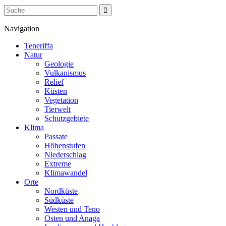
Navigation
Teneriffa
Natur
Geologie
Vulkanismus
Relief
Küsten
Vegetation
Tierwelt
Schutzgebiete
Klima
Passate
Höhenstufen
Niederschlag
Extreme
Klimawandel
Orte
Nordküste
Südküste
Westen und Teno
Osten und Anaga