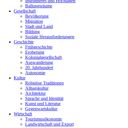
Inselinneres und Hochlagen
Ballungsräume
Gesellschaft
Bevölkerung
Migration
Stadt und Land
Bildung
Soziale Herausforderungen
Geschichte
Frühgeschichte
Eroberung
Kolonialgesellschaft
Auswanderung
20. Jahrhundert
Autonomie
Kultur
Religiöse Traditionen
Alltagskultur
Architektur
Sprache und Identität
Kunst und Literatur
Gegenwartskultur
Wirtschaft
Tourismusökonomie
Landwirtschaft und Export