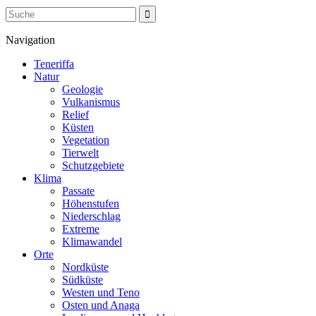
Navigation
Teneriffa
Natur
Geologie
Vulkanismus
Relief
Küsten
Vegetation
Tierwelt
Schutzgebiete
Klima
Passate
Höhenstufen
Niederschlag
Extreme
Klimawandel
Orte
Nordküste
Südküste
Westen und Teno
Osten und Anaga