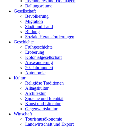
Inselinneres und Hochlagen
Ballungsräume
Gesellschaft
Bevölkerung
Migration
Stadt und Land
Bildung
Soziale Herausforderungen
Geschichte
Frühgeschichte
Eroberung
Kolonialgesellschaft
Auswanderung
20. Jahrhundert
Autonomie
Kultur
Religiöse Traditionen
Alltagskultur
Architektur
Sprache und Identität
Kunst und Literatur
Gegenwartskultur
Wirtschaft
Tourismusökonomie
Landwirtschaft und Export