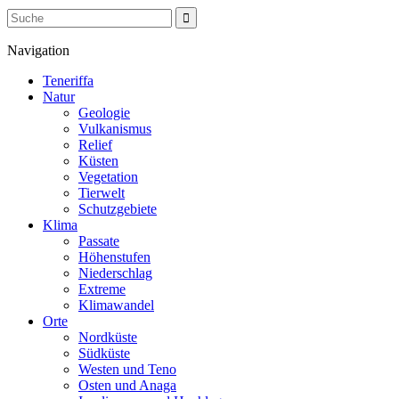
Navigation
Teneriffa
Natur
Geologie
Vulkanismus
Relief
Küsten
Vegetation
Tierwelt
Schutzgebiete
Klima
Passate
Höhenstufen
Niederschlag
Extreme
Klimawandel
Orte
Nordküste
Südküste
Westen und Teno
Osten und Anaga